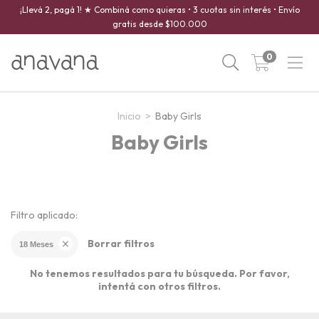
¡Llevá 2, pagá 1! ★ Combiná como quieras • 3 cuotas sin interés • Envío
gratis desde $100.000
0
Inicio
>
Baby Girls
Baby Girls
Filtro aplicado:
Borrar filtros
18 Meses
No tenemos resultados para tu búsqueda. Por favor,
intentá con otros filtros.