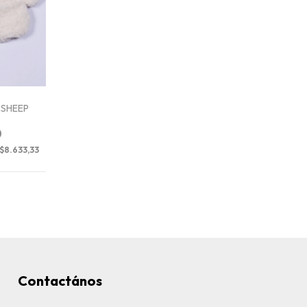
o SHEEP
0
$8.633,33
Contactános