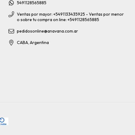
5491128565885
Ventas por mayor: +5491133435925 - Ventas por menor
o sobre tu compra on line: +5491128565885
pedidosonline@anavana.com.ar
CABA, Argentina