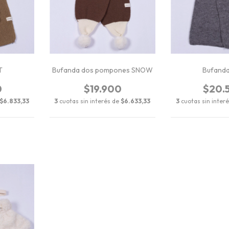
T
Bufanda dos pompones SNOW
Bufand
0
$19.900
$20.
$6.833,33
3
cuotas sin interés de
$6.633,33
3
cuotas sin inter