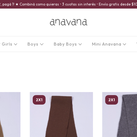
2, pagá 1! ★ Combiná como quieras • 3 cuotas sin interés • Envío gratis desde 
 Girls
Boys
Baby Boys
Mini Anavana
2X1
2X1