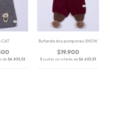
a CAT
Bufanda dos pompones SNOW
500
$19.900
és de
$6.833,33
3
cuotas sin interés de
$6.633,33