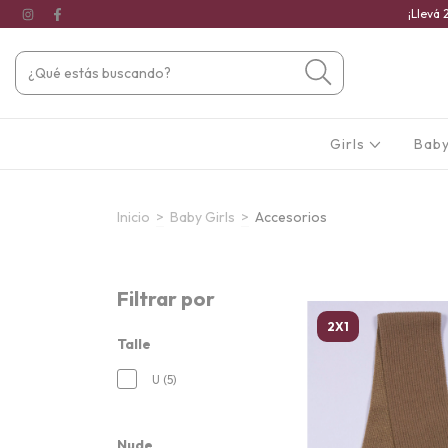
¡Llevá 
Girls
Baby
Inicio
>
Baby Girls
>
Accesorios
Filtrar por
2X1
Talle
U (5)
Nude