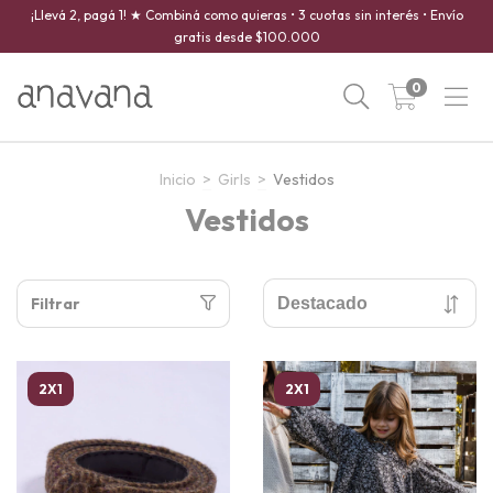
¡Llevá 2, pagá 1! ★ Combiná como quieras • 3 cuotas sin interés • Envío
gratis desde $100.000
0
Inicio
>
Girls
>
Vestidos
Vestidos
Filtrar
2X1
2X1