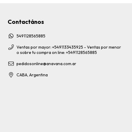
Contactános
5491128565885
Ventas por mayor: +5491133435925 - Ventas por menor
o sobre tu compra on line: +5491128565885
pedidosonline@anavana.com.ar
CABA, Argentina