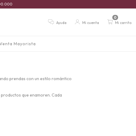
$100.000
0
Ayuda
Mi cuenta
Mi carrito
Venta Mayorista
eando prendas con un estilo romántico
cer productos que enamoren. Cada