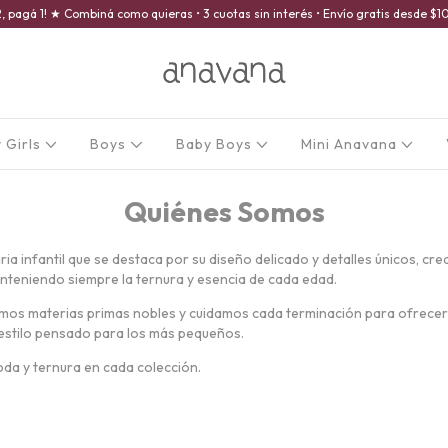
2, pagá 1! ★ Combiná como quieras • 3 cuotas sin interés • Envío gratis desde 
 Girls
Boys
Baby Boys
Mini Anavana
Quiénes Somos
a infantil que se destaca por su diseño delicado y detalles únicos, cr
anteniendo siempre la ternura y esencia de cada edad.
lizamos materias primas nobles y cuidamos cada terminación para ofre
 estilo pensado para los más pequeños.
 y ternura en cada colección.