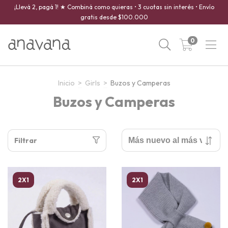
¡Llevá 2, pagá 1! ★ Combiná como quieras • 3 cuotas sin interés • Envío
gratis desde $100.000
0
Inicio
>
Girls
>
Buzos y Camperas
Buzos y Camperas
Filtrar
2X1
2X1