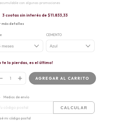
acumulable con algunas promociones
3
cuotas sin interés de
$11.833,33
r más detalles
le
CEMENTO
o te lo pierdas, es el último!
CAMBIAR CP
regas para el CP:
Medios de envío
CALCULAR
sé mi código postal