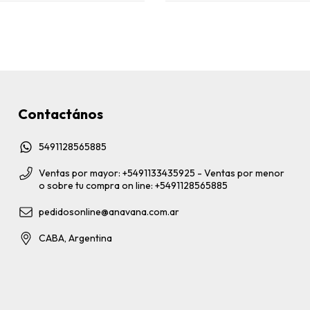
Contactános
5491128565885
Ventas por mayor: +5491133435925 - Ventas por menor
o sobre tu compra on line: +5491128565885
pedidosonline@anavana.com.ar
CABA, Argentina