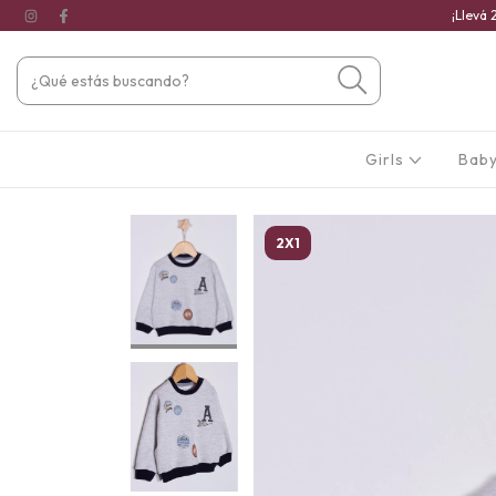
¡Llevá 
Girls
Baby
2X1