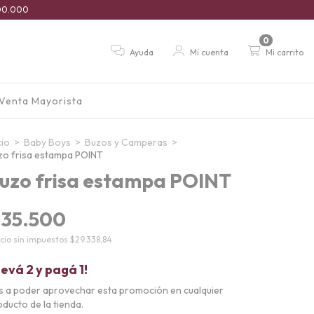
$100.000
0
Ayuda
Mi cuenta
Mi carrito
Venta Mayorista
cio
>
Baby Boys
>
Buzos y Camperas
>
zo frisa estampa POINT
uzo frisa estampa POINT
35.500
cio sin impuestos
$29.338,84
levá 2 y pagá 1!
s a poder aprovechar esta promoción en cualquier
ducto de la tienda.