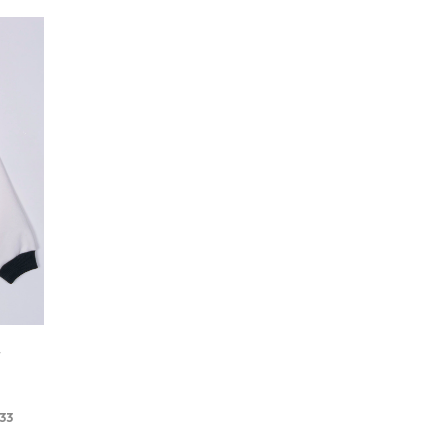
T
,33