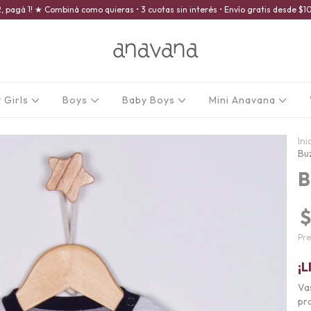
2, pagá 1! ★ Combiná como quieras • 3 cuotas sin interés • Envío gratis desde 
 Girls
Boys
Baby Boys
Mini Anavana
Ini
Bu
B
$
Pre
¡L
Va
pro