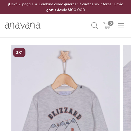
¡Llevá 2, pagá 1! ★ Combiná como quieras • 3 cuotas sin interés • Envío
gratis desde $100.000
0
2X1