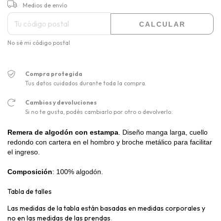
CAMBIAR CP
Entregas para el CP:
Medios de envío
CALCULAR
No sé mi código postal
Compra protegida
Tus datos cuidados durante toda la compra.
Cambios y devoluciones
Si no te gusta, podés cambiarlo por otro o devolverlo.
Remera de algodón con estampa
. Diseño manga larga, cuello
redondo con cartera en el hombro y broche metálico para facilitar
el ingreso.
Composición
: 100% algodón.
Tabla de talles
Las medidas de la tabla están basadas en medidas corporales y
no en las medidas de las prendas
.