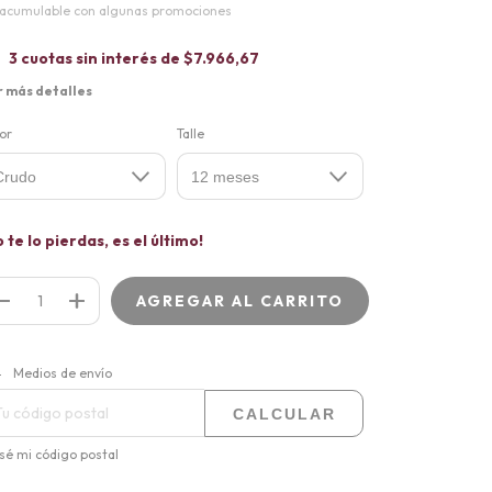
acumulable con algunas promociones
3
cuotas sin interés de
$7.966,67
r más detalles
or
Talle
o te lo pierdas, es el último!
CAMBIAR CP
regas para el CP:
Medios de envío
CALCULAR
sé mi código postal