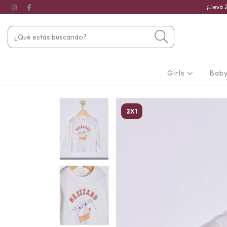
¡Llevá 
Girls
Baby
2X1