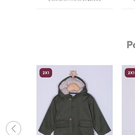
P
2X1
2X1