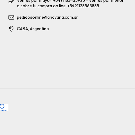
Ventas por mayor: +5491133435925 - Ventas por menor
o sobre tu compra on line: +5491128565885
pedidosonline@anavana.com.ar
CABA, Argentina