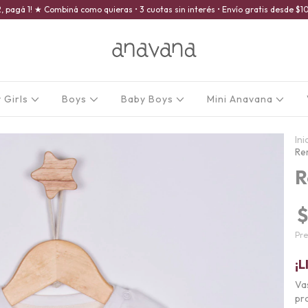
2, pagá 1! ★ Combiná como quieras • 3 cuotas sin interés • Envío gratis desde 
 Girls
Boys
Baby Boys
Mini Anavana
Ini
Re
R
$
Pre
¡L
Va
pro