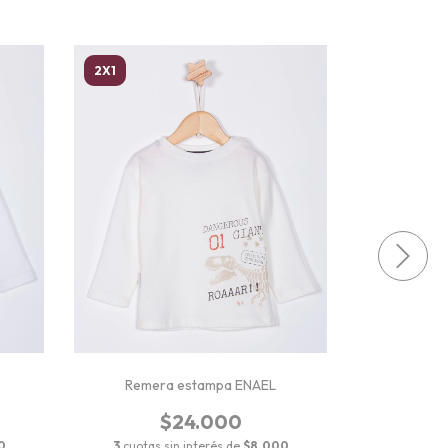
2X1
2X1
Remera estampa ENAEL
Remer
$24.000
0
3
cuotas sin interés de
$8.000
3
cuotas 