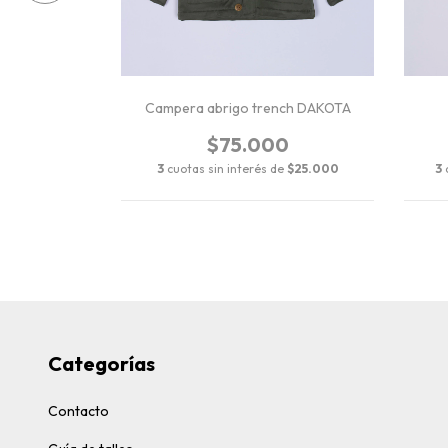
a POINT
Campera abrigo trench DAKOTA
0
$75.000
$11.833,33
3
cuotas sin interés de
$25.000
3
Categorías
Contacto