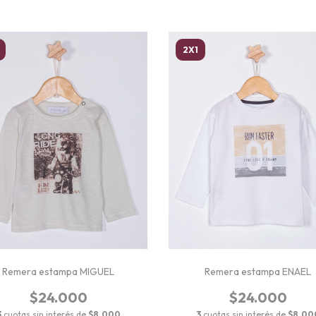
2X1
Remera estampa MIGUEL
Remera estampa ENAEL
$24.000
$24.000
3
cuotas sin interés de
$8.000
3
cuotas sin interés de
$8.00