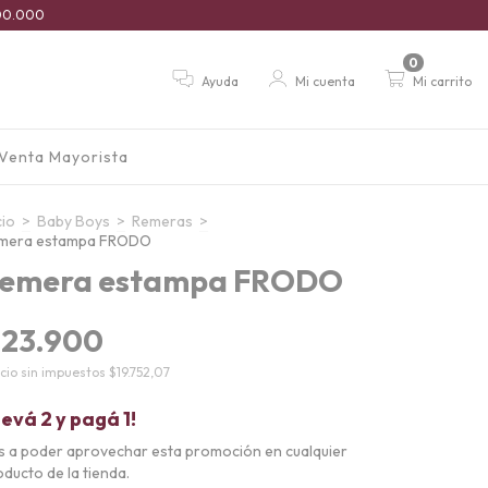
$100.000
0
Ayuda
Mi cuenta
Mi carrito
Venta Mayorista
cio
>
Baby Boys
>
Remeras
>
mera estampa FRODO
emera estampa FRODO
23.900
cio sin impuestos
$19.752,07
levá 2 y pagá 1!
s a poder aprovechar esta promoción en cualquier
ducto de la tienda.