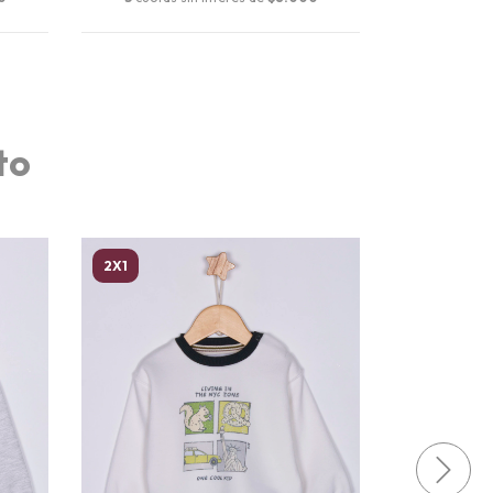
to
2X1
2X1